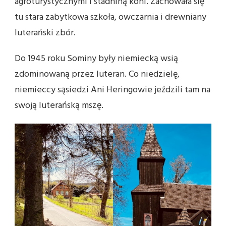
agroturystycznymi i stadniną koni. Zachowała się
tu stara zabytkowa szkoła, owczarnia i drewniany
luterański zbór.
Do 1945 roku Sominy były niemiecką wsią
zdominowaną przez luteran. Co niedzielę,
niemieccy sąsiedzi Ani Heringowie jeździli tam na
swoją luterańską mszę.