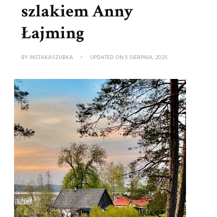
szlakiem Anny
Łajming
BY
INSTAKASZUBKA
UPDATED ON
5 SIERPNIA, 2025