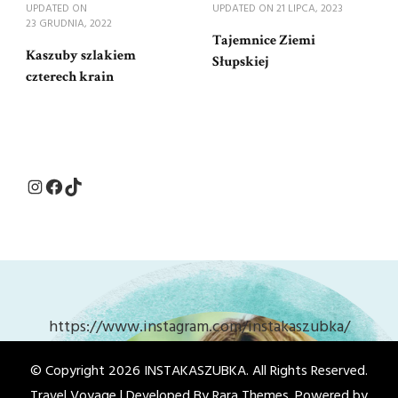
UPDATED ON
UPDATED ON
21 LIPCA, 2023
23 GRUDNIA, 2022
Tajemnice Ziemi
Kaszuby szlakiem
Słupskiej
czterech krain
Instagram
Facebook
TikTok
https://www.instagram.com/instakaszubka/
© Copyright 2026
INSTAKASZUBKA
. All Rights Reserved.
Travel Voyage | Developed By
Rara Themes
. Powered by