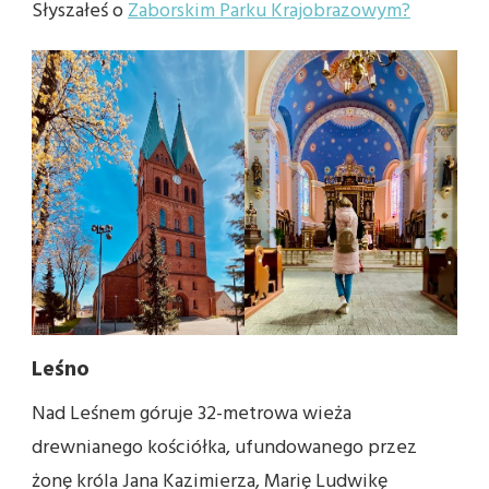
Słyszałeś o
Zaborskim Parku Krajobrazowym?
Leśno
Nad Leśnem góruje 32-metrowa wieża
drewnianego kościółka, ufundowanego przez
żonę króla Jana Kazimierza, Marię Ludwikę