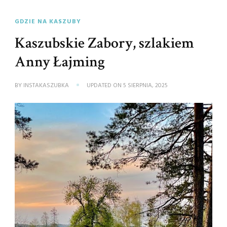
GDZIE NA KASZUBY
Kaszubskie Zabory, szlakiem
Anny Łajming
BY
INSTAKASZUBKA
UPDATED ON
5 SIERPNIA, 2025