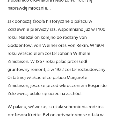
słupskiego ordynatora i jego żony, robi się
naprawdę mrocznie…
Jak donoszą źródła historyczne o pałacu w
Zdrzewnie pierwszy raz, wspomniano już w 1400
roku. Należał on kolejno do rodziny von
Goddentow, von Weiher oraz von Rexin. W 1804
roku właścicielem został Johann Wilhelm
Zimdarsen. W 1867 roku pałac przeszedł
gruntowny remont, a w 1922 został rozbudowany.
Ostatniej właścicielce pałacu Margarete
Zimdarsen, jeszcze przed wkroczeniem Rosjan do
Zdrzewna, udało się uciec na zachód.
W pałacu, wówczas, szukała schronienia rodzina
profesora Kreite. Był on ordynatorem szpitala w