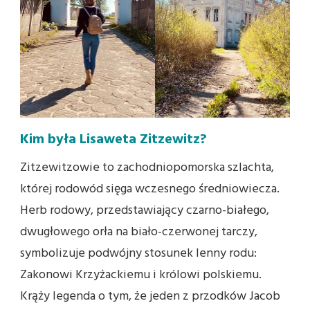
Kim była Lisaweta Zitzewitz?
Zitzewitzowie to zachodniopomorska szlachta,
której rodowód sięga wczesnego średniowiecza.
Herb rodowy, przedstawiający czarno-białego,
dwugłowego orła na biało-czerwonej tar­czy,
symbolizuje podwójny stosunek len­ny rodu:
Zakonowi Krzyżackiemu i królo­wi polskiemu.
Krąży legenda o tym, że jeden z przodków Jacob