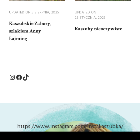
UPDATED ON
5 SIERPNIA, 2025
UPDATED ON
25 STYCZNIA, 2023
Kaszubskie Zabory,
Kaszuby nieoczywiste
szlakiem Anny
Łajming
Instagram
Facebook
TikTok
https://www.instagram.com/instakaszubka/