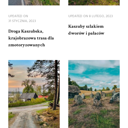
UPDATED ON
UPDATED ON
8 LUTEGO, 2023
31 STYCZNIA, 2023
Kaszuby szlakiem
Droga Kaszubska,
dworów i pałaców
krajobrazowa trasa dla
zmotoryzowanych