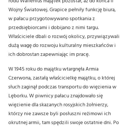
rodu Wallenius majątek pozostał, aż do końca II
Wojny Światowej. Grapice pełniły funkcję biura,
w pałacu przygotowywano spotkania z
przedsiębiorcami i dobijano z nimi targu.
Właściciele dbali o rozwój okolicy, przywiązywali
dużą wagę do rozwoju kulturalny mieszkańców i
ich dobrostan zapewniając im pracę.
W 1945 roku do majątku wtargnęła Armia
Czerwona, zastałą właścicielkę majątku, o której
słuch zaginął podczas transportu do więzienia w
Lęborku. W piwnicy pałacu znajdowało się
więzienie dla skazanych rosyjskich żołnierzy,
którzy nie zawsze byli posłuszni reżimowi ich
okrutnej armii, tam spędzili swoje ostatnie dni. Po