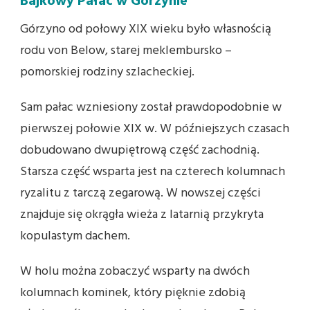
Bajkowy Pałac w Górzynie
Górzyno od połowy XIX wieku było własnością
rodu von Below, starej meklembursko –
pomorskiej rodziny szlacheckiej.
Sam pałac wzniesiony został prawdopodobnie w
pierwszej połowie XIX w. W późniejszych czasach
dobudowano dwupię­trową część zachodnią.
Starsza część wsparta jest na czterech kolumnach
ryzalitu z tarczą zegarową. W nowszej części
znajduje się okrągła wieża z latarnią przykryta
kopulastym dachem.
W holu można zobaczyć wsparty na dwóch
kolumnach kominek, który pięknie zdobią