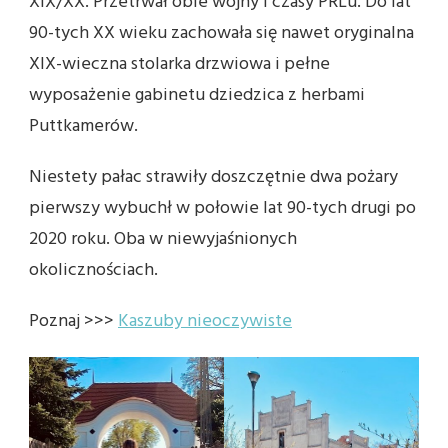
XIX/XX. Przetrwał obie wojny i czasy PRLu. Do lat
90-tych XX wieku zachowała się nawet oryginalna
XIX-wieczna stolarka drzwiowa i pełne
wyposażenie gabinetu dziedzica z herbami
Puttkamerów.
Niestety pałac strawiły doszczętnie dwa pożary
pierwszy wybuchł w połowie lat 90-tych drugi po
2020 roku. Oba w niewyjaśnionych
okolicznościach.
Poznaj >>>
Kaszuby nieoczywiste