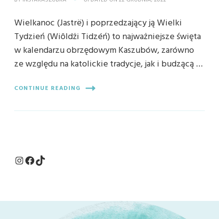
BY
INSTAKASZUBKA
UPDATED ON
22 GRUDNIA, 2022
Wielkanoc (Jastrë) i poprzedzający ją Wielki
Tydzień (Wiôldżi Tidzéń) to najważniejsze święta
w kalendarzu obrzędowym Kaszubów, zarówno
ze względu na katolickie tradycje, jak i budzącą …
CONTINUE READING
Instagram
Facebook
TikTok