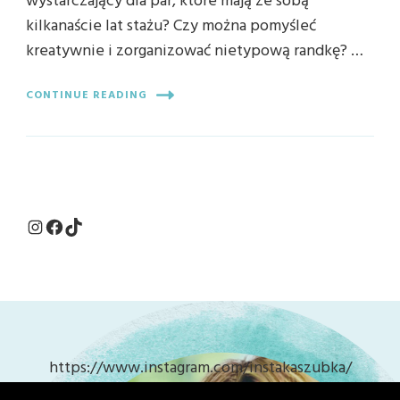
wystarczający dla par, które mają ze sobą
kilkanaście lat stażu? Czy można pomyśleć
kreatywnie i zorganizować nietypową randkę? …
CONTINUE READING
Instagram
Facebook
TikTok
https://www.instagram.com/instakaszubka/