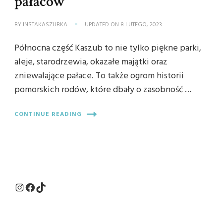
pałaców
BY
INSTAKASZUBKA
UPDATED ON
8 LUTEGO, 2023
Północna część Kaszub to nie tylko piękne parki,
aleje, starodrzewia, okazałe majątki oraz
zniewalające pałace. To także ogrom historii
pomorskich rodów, które dbały o zasobność …
CONTINUE READING
Instagram
Facebook
TikTok