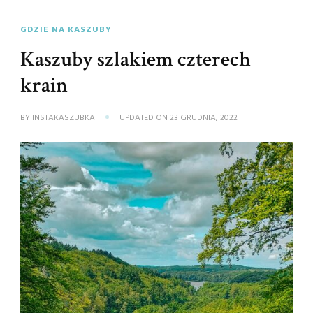
GDZIE NA KASZUBY
Kaszuby szlakiem czterech
krain
BY
INSTAKASZUBKA
UPDATED ON
23 GRUDNIA, 2022